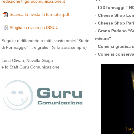
redazione@gurucomunicazione.it
-
I 33 formaggi “ N
Scarica la rivista in formato .pdf
-
Cheese Shop Lond
-
Cheese Shop Pari
Sfoglia la rivista su ISSUU
-
Grana Padano “Sc
misura”
Seguite e diffondete a tutti i vostri amici "Storie
-
Come si giudica 
di Formaggio" ... è gratis ! (e lo sarà sempre)
-
Come si conserv
Luca Olivan, Novella Gioga
e lo Staff Guru Comunicazione