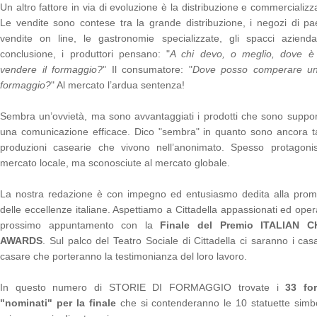
Un altro fattore in via di evoluzione è la distribuzione e commercializz
Le vendite sono contese tra la grande distribuzione, i negozi di pa
vendite on line, le gastronomie specializzate, gli spacci aziend
conclusione, i produttori pensano: "
A chi devo, o meglio, dove è 
vendere il formaggio?
" Il consumatore: "
Dove posso comperare u
formaggio?
" Al mercato l’ardua sentenza!
Sembra un’ovvietà, ma sono avvantaggiati i prodotti che sono suppor
una comunicazione efficace. Dico "sembra" in quanto sono ancora t
produzioni casearie che vivono nell’anonimato. Spesso protagonis
mercato locale, ma sconosciute al mercato globale.
La nostra redazione è con impegno ed entusiasmo dedita alla prom
delle eccellenze italiane. Aspettiamo a Cittadella appassionati ed opera
prossimo appuntamento con la
Finale del Premio ITALIAN 
AWARDS
. Sul palco del Teatro Sociale di Cittadella ci saranno i casa
casare che porteranno la testimonianza del loro lavoro.
In questo numero di STORIE DI FORMAGGIO trovate i
33 fo
"nominati" per la finale
che si contenderanno le 10 statuette simb