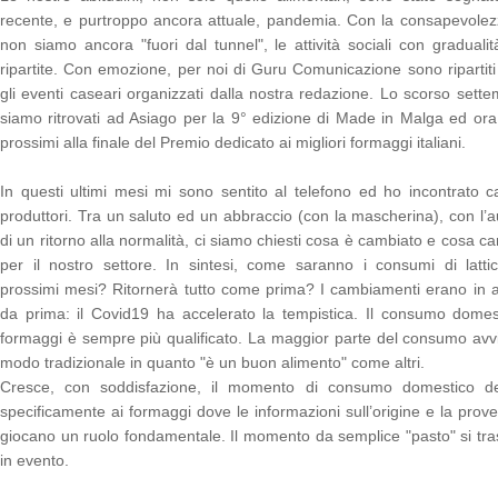
recente, e purtroppo ancora attuale, pandemia. Con la consapevole
non siamo ancora "fuori dal tunnel", le attività sociali con graduali
ripartite. Con emozione, per noi di Guru Comunicazione sono ripartit
gli eventi caseari organizzati dalla nostra redazione. Lo scorso sette
siamo ritrovati ad Asiago per la 9° edizione di Made in Malga ed or
prossimi alla finale del Premio dedicato ai migliori formaggi italiani.
In questi ultimi mesi mi sono sentito al telefono ed ho incontrato c
produttori. Tra un saluto ed un abbraccio (con la mascherina), con l’a
di un ritorno alla normalità, ci siamo chiesti cosa è cambiato e cosa c
per il nostro settore. In sintesi, come saranno i consumi di lattic
prossimi mesi? Ritornerà tutto come prima? I cambiamenti erano in a
da prima: il Covid19 ha accelerato la tempistica. Il consumo domes
formaggi è sempre più qualificato. La maggior parte del consumo avv
modo tradizionale in quanto "è un buon alimento" come altri.
Cresce, con soddisfazione, il momento di consumo domestico de
specificamente ai formaggi dove le informazioni sull’origine e la prov
giocano un ruolo fondamentale. Il momento da semplice "pasto" si tr
in evento.